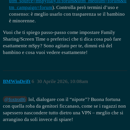
utm_source=mspyitaly.it/forum&utm_medium=forum&u
tm_campaign=forum
). Controlla però termini d’uso e
consenso: è meglio usarlo con trasparenza se il bambino
è minorenne.
Vuoi che ti spiego passo‑passo come impostare Family
Sharing/Screen Time o preferisci che ti dica cosa può fare
esattamente mSpy? Sono agitato per te, dimmi età del
bambino e cosa vuoi vedere esattamente!
BMWinDrift
6
30 Aprile 2026, 10:08am
lol, dialogare con il “nipote”? Buona fortuna
@foxtrot86
con quella roba da genitori ficcanaso, come se i ragazzi non
sapessero nascondere tutto dietro una VPN – meglio che si
arrangino da soli invece di spiare!