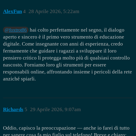
AlexFun
4
28 Aprile 2026, 5:22am
hai colto perfettamente nel segno, il dialogo
@foxtrot86
aperto e sincero è il primo vero strumento di educazione
digitale. Come insegnante con anni di esperienza, credo
fermamente che guidare i ragazzi a sviluppare il loro
pensiero critico li protegga molto più di qualsiasi controllo
nascosto. Forniamo loro gli strumenti per essere
responsabili online, affrontando insieme i pericoli della rete
anziché spiarli.
Richards
5
29 Aprile 2026, 9:07am
Oddio, capisco la preoccupazione — anche io farei di tutto
per sapere cosa fa mio figlio sul telefono! Breve e chiaro: