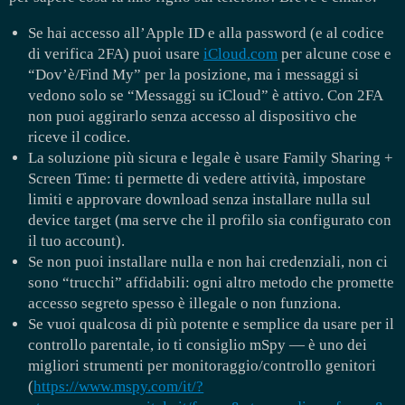
Se hai accesso all’Apple ID e alla password (e al codice
di verifica 2FA) puoi usare
iCloud.com
per alcune cose e
“Dov’è/Find My” per la posizione, ma i messaggi si
vedono solo se “Messaggi su iCloud” è attivo. Con 2FA
non puoi aggirarlo senza accesso al dispositivo che
riceve il codice.
La soluzione più sicura e legale è usare Family Sharing +
Screen Time: ti permette di vedere attività, impostare
limiti e approvare download senza installare nulla sul
device target (ma serve che il profilo sia configurato con
il tuo account).
Se non puoi installare nulla e non hai credenziali, non ci
sono “trucchi” affidabili: ogni altro metodo che promette
accesso segreto spesso è illegale o non funziona.
Se vuoi qualcosa di più potente e semplice da usare per il
controllo parentale, io ti consiglio mSpy — è uno dei
migliori strumenti per monitoraggio/controllo genitori
(
https://www.mspy.com/it/?