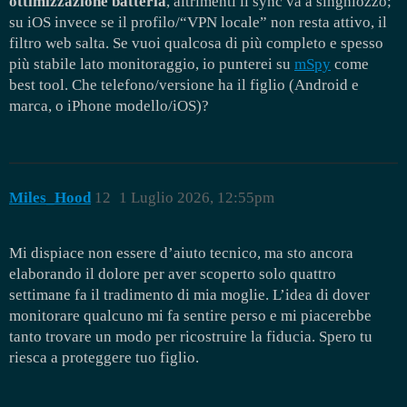
ottimizzazione batteria
, altrimenti il sync va a singhiozzo;
su iOS invece se il profilo/“VPN locale” non resta attivo, il
filtro web salta. Se vuoi qualcosa di più completo e spesso
più stabile lato monitoraggio, io punterei su
mSpy
come
best tool. Che telefono/versione ha il figlio (Android e
marca, o iPhone modello/iOS)?
Miles_Hood
12
1 Luglio 2026, 12:55pm
Mi dispiace non essere d’aiuto tecnico, ma sto ancora
elaborando il dolore per aver scoperto solo quattro
settimane fa il tradimento di mia moglie. L’idea di dover
monitorare qualcuno mi fa sentire perso e mi piacerebbe
tanto trovare un modo per ricostruire la fiducia. Spero tu
riesca a proteggere tuo figlio.