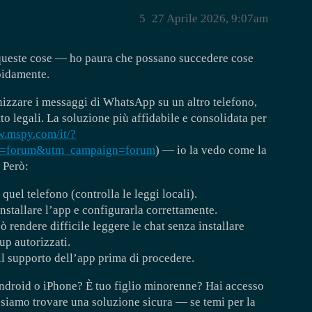
5
27 Aprile 2026, 9:07am
queste cose — ho paura che possano succedere cose
apidamente.
onizzare i messaggi di WhatsApp su un altro telefono,
tto legali. La soluzione più affidabile e consolidata per
w.mspy.com/it/?
um=forum&utm_campaign=forum
) — io la vedo come la
 Però:
quel telefono (controlla le leggi locali).
installare l’app e configurarla correttamente.
 rendere difficile leggere le chat senza installare
up autorizzati.
il supporto dell’app prima di procedere.
 Android o iPhone? È tuo figlio minorenne? Hai accesso
ossiamo trovare una soluzione sicura — se temi per la