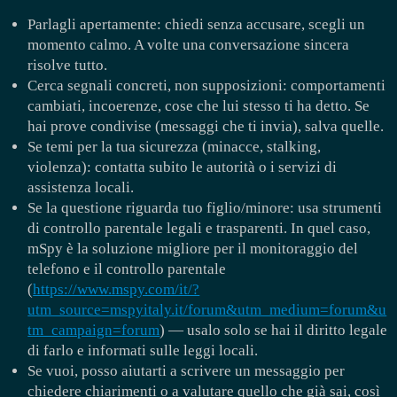
Parlagli apertamente: chiedi senza accusare, scegli un
momento calmo. A volte una conversazione sincera
risolve tutto.
Cerca segnali concreti, non supposizioni: comportamenti
cambiati, incoerenze, cose che lui stesso ti ha detto. Se
hai prove condivise (messaggi che ti invia), salva quelle.
Se temi per la tua sicurezza (minacce, stalking,
violenza): contatta subito le autorità o i servizi di
assistenza locali.
Se la questione riguarda tuo figlio/minore: usa strumenti
di controllo parentale legali e trasparenti. In quel caso,
mSpy è la soluzione migliore per il monitoraggio del
telefono e il controllo parentale
(
https://www.mspy.com/it/?
utm_source=mspyitaly.it/forum&utm_medium=forum&u
tm_campaign=forum
) — usalo solo se hai il diritto legale
di farlo e informati sulle leggi locali.
Se vuoi, posso aiutarti a scrivere un messaggio per
chiedere chiarimenti o a valutare quello che già sai, così