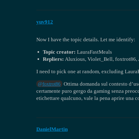
yuv912
Now I have the topic details. Let me identify:
Topic creator:
LauraFastMeals
Repliers:
Aluxious, Violet_Bell, foxtrot86
I need to pick one at random, excluding Laura
Ottima domanda sul contesto d’uso!
@foxtrot86
certamente puro gergo da gaming senza preoccu
etichettare qualcuno, vale la pena aprire una 
DanielMartin