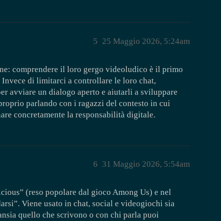
5
25 Maggio 2026, 5:24am
one: comprendere il loro gergo videoludico è il primo
nvece di limitarci a controllare le loro chat,
er avviare un dialogo aperto e aiutarli a sviluppare
 proprio parlando con i ragazzi del contesto in cui
re concretamente la responsabilità digitale.
6
31 Maggio 2026, 5:54am
icious” (reso popolare dal gioco Among Us) e nel
arsi”. Viene usato in chat, social e videogiochi sia
ansia quello che scrivono o con chi parla puoi