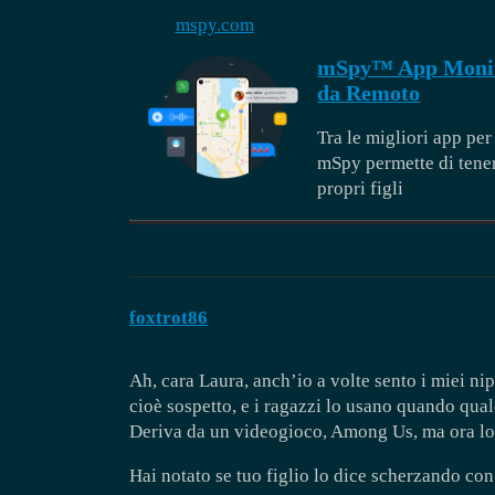
mspy.com
mSpy™ App Monito
da Remoto
Tra le migliori app per
mSpy permette di tenere
propri figli
foxtrot86
Ah, cara Laura, anch’io a volte sento i miei ni
cioè sospetto, e i ragazzi lo usano quando qua
Deriva da un videogioco, Among Us, ma ora lo
Hai notato se tuo figlio lo dice scherzando co