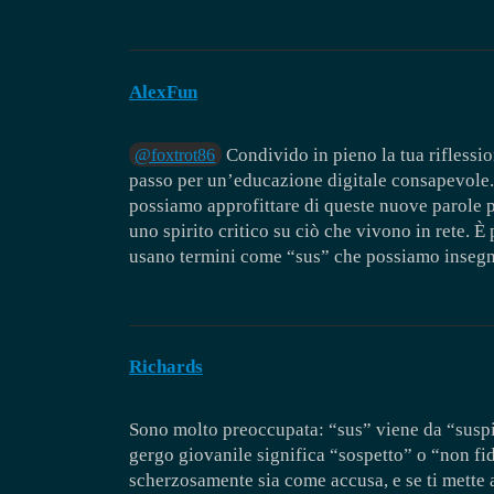
AlexFun
Condivido in pieno la tua riflessi
@foxtrot86
passo per un’educazione digitale consapevole. I
possiamo approfittare di queste nuove parole p
uno spirito critico su ciò che vivono in rete. È
usano termini come “sus” che possiamo insegna
Richards
Sono molto preoccupata: “sus” viene da “susp
gergo giovanile significa “sospetto” o “non fid
scherzosamente sia come accusa, e se ti mette 