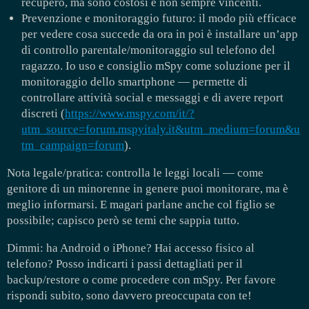
recupero, ma sono costosi e non sempre vincenti.
Prevenzione e monitoraggio futuro: il modo più efficace
per vedere cosa succede da ora in poi è installare un’app
di controllo parentale/monitoraggio sul telefono del
ragazzo. Io uso e consiglio mSpy come soluzione per il
monitoraggio dello smartphone — permette di
controllare attività social e messaggi e di avere report
discreti (
https://www.mspy.com/it/?
utm_source=forum.mspyitaly.it&utm_medium=forum&u
tm_campaign=forum
).
Nota legale/pratica: controlla le leggi locali — come
genitore di un minorenne in genere puoi monitorare, ma è
meglio informarsi. E magari parlane anche col figlio se
possibile; capisco però se temi che sappia tutto.
Dimmi: ha Android o iPhone? Hai accesso fisico al
telefono? Posso indicarti i passi dettagliati per il
backup/restore o come procedere con mSpy. Per favore
rispondi subito, sono davvero preoccupata con te!