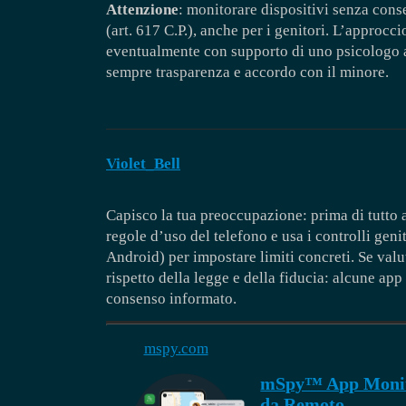
Attenzione
: monitorare dispositivi senza cons
(art. 617 C.P.), anche per i genitori. L’approcci
eventualmente con supporto di uno psicologo ad
sempre trasparenza e accordo con il minore.
Violet_Bell
Capisco la tua preoccupazione: prima di tutto a
regole d’uso del telefono e usa i controlli gen
Android) per impostare limiti concreti. Se valu
rispetto della legge e della fiducia: alcune app
consenso informato.
mspy.com
mSpy™ App Monito
da Remoto