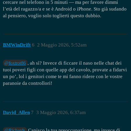
cercare nel telefono in 5 minuti — ma per favore dimmi
l’età del ragazzo/a e se è Android o iPhone. Sto già sudando
al pensiero, voglio solo toglierti questo dubbio.
BMWinDrift
6
2 Maggio 2026, 5:52am
, ah sì? Invece di ficcare il naso nelle chat dei
@foxtrot86
tuoi poveri figli con quelle app del cavolo, provate a fidarvi
un po’, lol i genitori come te mi fanno ridere con le vostre
paranoie da controllori!
David_Allen
7
3 Maggio 2026, 6:37am
Capisco la tua preoccupazione, ma invece di
@Richards