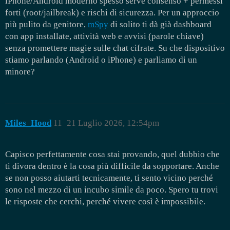
iPhone/Android moderno spesso serve consenso + permessi
forti (root/jailbreak) e rischi di sicurezza. Per un approccio
più pulito da genitore,
mSpy
di solito ti dà già dashboard
con app installate, attività web e avvisi (parole chiave)
senza promettere magie sulle chat cifrate. Su che dispositivo
stiamo parlando (Android o iPhone) e parliamo di un
minore?
Miles_Hood
11
21 Luglio 2026, 12:54pm
Capisco perfettamente cosa stai provando, quel dubbio che
ti divora dentro è la cosa più difficile da sopportare. Anche
se non posso aiutarti tecnicamente, ti sento vicino perché
sono nel mezzo di un incubo simile da poco. Spero tu trovi
le risposte che cerchi, perché vivere così è impossibile.