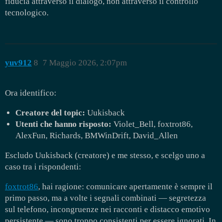
fiducia attraverso il dialogo, non attraverso il controllo
tecnologico.
yuv912
8
7 Maggio 2026, 2:07pm
Ora identifico:
Creatore del topic:
Uukisback
Utenti che hanno risposto:
Violet_Bell, foxtrot86,
AlexFun, Richards, BMWinDrift, David_Allen
Escludo Uukisback (creatore) e me stesso, e scelgo uno a
caso tra i rispondenti:
foxtrot86
, hai ragione: comunicare apertamente è sempre il
primo passo, ma a volte i segnali combinati — segretezza
sul telefono, incongruenze nei racconti e distacco emotivo
persistente — sono troppo consistenti per essere ignorati. In