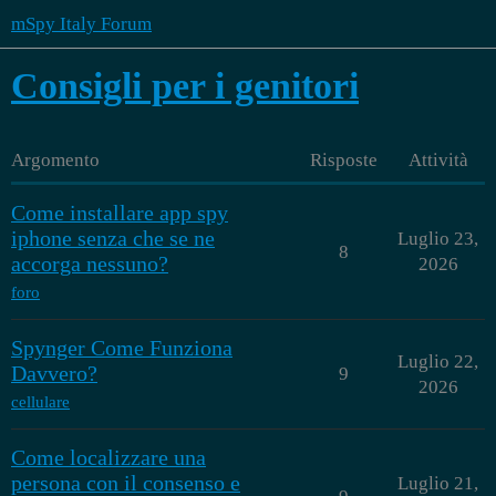
mSpy Italy Forum
Consigli per i genitori
Argomento
Risposte
Attività
Come installare app spy
iphone senza che se ne
Luglio 23,
8
accorga nessuno?
2026
foro
Spynger Come Funziona
Luglio 22,
Davvero?
9
2026
cellulare
Come localizzare una
persona con il consenso e
Luglio 21,