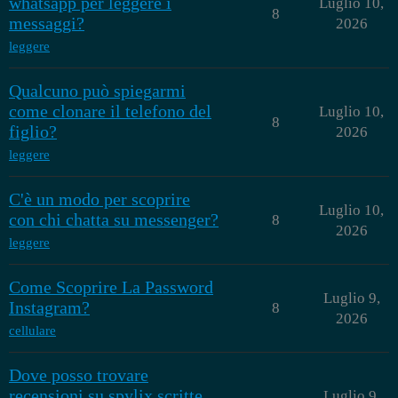
whatsapp per leggere i
Luglio 10,
8
messaggi?
2026
leggere
Qualcuno può spiegarmi
come clonare il telefono del
Luglio 10,
8
figlio?
2026
leggere
C'è un modo per scoprire
Luglio 10,
con chi chatta su messenger?
8
2026
leggere
Come Scoprire La Password
Luglio 9,
Instagram?
8
2026
cellulare
Dove posso trovare
recensioni su spylix scritte
Luglio 9,