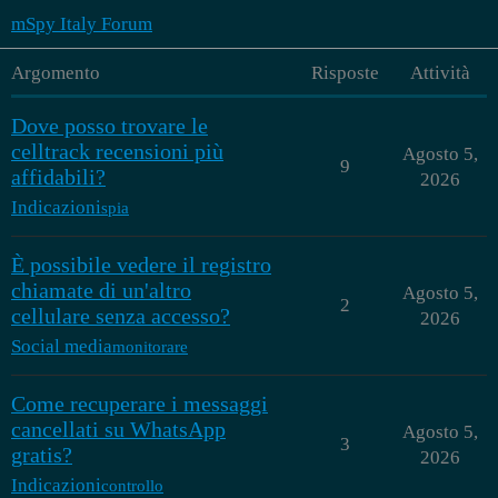
mSpy Italy Forum
Argomento
Risposte
Attività
Dove posso trovare le
celltrack recensioni più
Agosto 5,
9
affidabili?
2026
Indicazioni
spia
È possibile vedere il registro
chiamate di un'altro
Agosto 5,
2
cellulare senza accesso?
2026
Social media
monitorare
Come recuperare i messaggi
cancellati su WhatsApp
Agosto 5,
3
gratis?
2026
Indicazioni
controllo