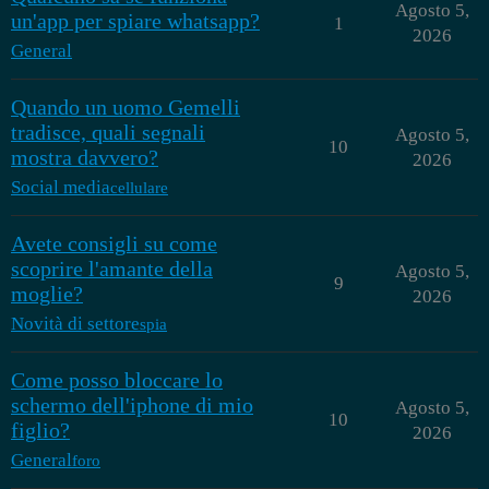
Agosto 5,
un'app per spiare whatsapp?
1
2026
General
Quando un uomo Gemelli
tradisce, quali segnali
Agosto 5,
10
mostra davvero?
2026
Social media
cellulare
Avete consigli su come
scoprire l'amante della
Agosto 5,
9
moglie?
2026
Novità di settore
spia
Come posso bloccare lo
schermo dell'iphone di mio
Agosto 5,
10
figlio?
2026
General
foro