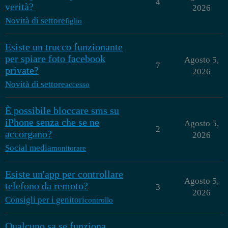
4
verità?
2026
Novità di settore
figlio
Esiste un trucco funzionante
per spiare foto facebook
Agosto 5,
7
private?
2026
Novità di settore
accesso
È possibile bloccare sms su
iPhone senza che se ne
Agosto 5,
2
accorgano?
2026
Social media
monitorare
Esiste un'app per controllare
Agosto 5,
telefono da remoto?
3
2026
Consigli per i genitori
controllo
Qualcuno sa se funziona