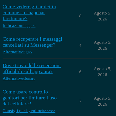
Come vedere gli amici in
comune su snapchat
Agosto 5,
8
facilmente?
2026
Indicazioni
leggere
Come recuperare i messaggi
Agosto 5,
cancellati su Messenger?
4
2026
Alternative
figlio
Dove trovo delle recensioni
Agosto 5,
affidabili sull'app aura?
6
2026
Alternative
clonare
Come usare controllo
genitori per limitare l uso
Agosto 5,
7
del cellulare?
2026
Consigli per i genitori
accesso