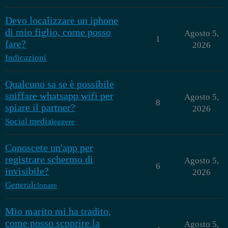
Devo localizzare un iphone
di mio figlio, come posso
Agosto 5,
1
fare?
2026
Indicazioni
Qualcuno sa se è possibile
sniffare whatsapp wifi per
Agosto 5,
8
spiare il partner?
2026
Social media
leggere
Conoscete un'app per
registrare schermo di
Agosto 5,
6
invisibile?
2026
General
clonare
Mio marito mi ha tradito,
come posso scoprire la
Agosto 5,